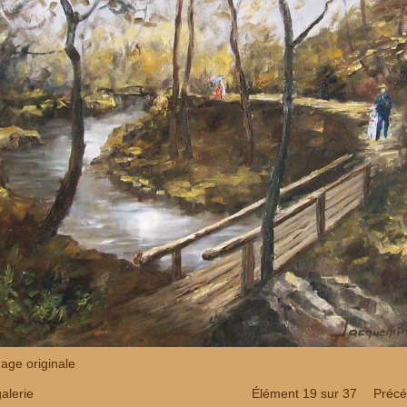
mage originale
alerie
Élément 19 sur 37
Précé